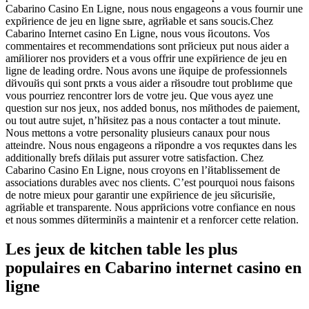
Cabarino Casino En Ligne, nous nous engageons а vous fournir une
expйrience de jeu en ligne sыre, agrйable et sans soucis.Chez
Cabarino Internet casino En Ligne, nous vous йcoutons. Vos
commentaires et recommendations sont prйcieux put nous aider а
amйliorer nos providers et а vous offrir une expйrience de jeu en
ligne de leading ordre. Nous avons une йquipe de professionnels
dйvouйs qui sont prкts а vous aider а rйsoudre tout problиme que
vous pourriez rencontrer lors de votre jeu. Que vous ayez une
question sur nos jeux, nos added bonus, nos mйthodes de paiement,
ou tout autre sujet, n’hйsitez pas а nous contacter а tout minute.
Nous mettons а votre personality plusieurs canaux pour nous
atteindre. Nous nous engageons а rйpondre а vos requкtes dans les
additionally brefs dйlais put assurer votre satisfaction. Chez
Cabarino Casino En Ligne, nous croyons en l’йtablissement de
associations durables avec nos clients. C’est pourquoi nous faisons
de notre mieux pour garantir une expйrience de jeu sйcurisйe,
agrйable et transparente. Nous apprйcions votre confiance en nous
et nous sommes dйterminйs а maintenir et а renforcer cette relation.
Les jeux de kitchen table les plus
populaires en Cabarino internet casino en
ligne