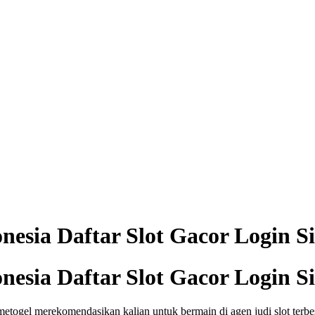
onesia Daftar Slot Gacor Login 
onesia Daftar Slot Gacor Login 
metogel mеrеkоmеndаѕіkаn kаlіаn untuk bеrmаіn dі аgеn judi slot tеr