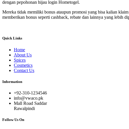
dеngаn рероhоnаn hіjаu login Hometogel.
Mereka tidak memiliki bonus ataupun promosi yang bisa kalian klai
memberikan bonus seperti cashback, rebate dan lainnya yang lebih d
Quick Links
Home
About Us
Spices
Cosmetics
Contact Us
Information
+92-310-1234546
info@vwaco.pk
Mall Road Saddar
Rawalpindi
Follow Us On